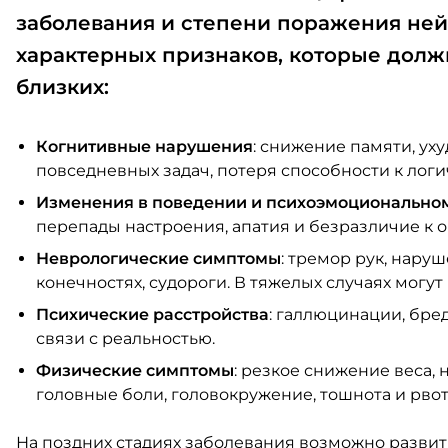
заболевания и степени поражения ней
характерных признаков, которые должн
близких:
Когнитивные нарушения
: снижение памяти, у
повседневных задач, потеря способности к лог
Изменения в поведении и психоэмоционально
перепады настроения, апатия и безразличие к
Неврологические симптомы
: тремор рук, нару
конечностях, судороги. В тяжелых случаях могу
Психические расстройства
: галлюцинации, бре
связи с реальностью.
Физические симптомы
: резкое снижение веса, 
головные боли, головокружение, тошнота и рвот
На поздних стадиях заболевания возможно развит