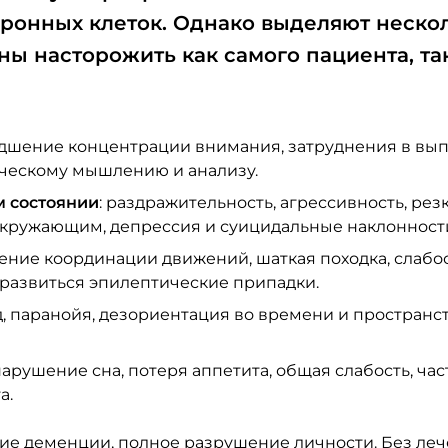
ронных клеток. Однако выделяют неско
ы насторожить как самого пациента, так
худшение концентрации внимания, затруднения в вы
ическому мышлению и анализу.
м состоянии
: раздражительность, агрессивность, рез
 окружающим, депрессия и суицидальные наклонност
шение координации движений, шаткая походка, слабос
т развиться эпилептические припадки.
д, паранойя, дезориентация во времени и пространст
нарушение сна, потеря аппетита, общая слабость, ча
а.
ие деменции, полное разрушение личности. Без ле