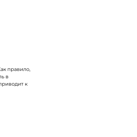
ак правило,
ль в
приводит к