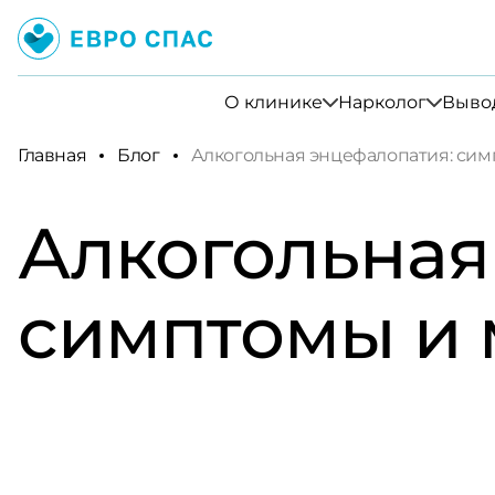
О клинике
Нарколог
Вывод
Главная
Блог
Алкогольная энцефалопатия: сим
Алкогольная
симптомы и 