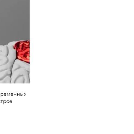
овременных
строе