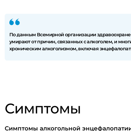
По данным Всемирной организации здравоохранени
умирают от причин, связанных с алкоголем, и мно
хроническим алкоголизмом, включая энцефалопат
Симптомы
Симптомы алкогольной энцефалопатии 