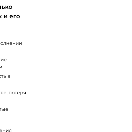
лько
 и его
полнении
кие
и.
ть в
ве, потеря
стые
чения