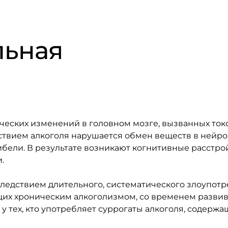
льная
ческих изменений в головном мозге, вызванных то
йствием алкоголя нарушается обмен веществ в нейр
ибели. В результате возникают когнитивные расстро
.
 следствием длительного, систематического злоупот
ающих хроническим алкоголизмом, со временем разви
у тех, кто употребляет суррогаты алкоголя, содерж