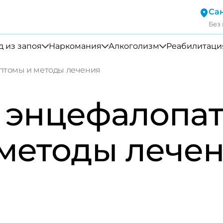
Са
Без
 из запоя
Наркомания
Алкоголизм
Реабилитаци
птомы и методы лечения
 энцефалопат
методы лече