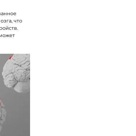
ванное
зга, что
ройств.
 может