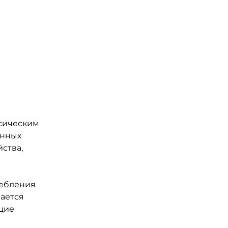
ксическим
онных
йства,
ребления
вается
ащие