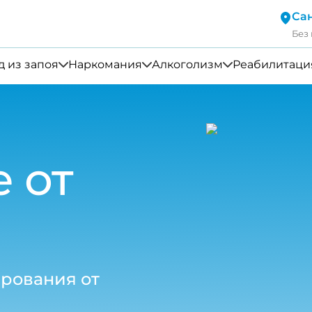
Са
Без
 из запоя
Наркомания
Алкоголизм
Реабилитаци
 от
рования от