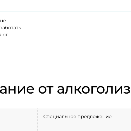
 не
работать
я от
ание от алкоголи
Специальное предложение