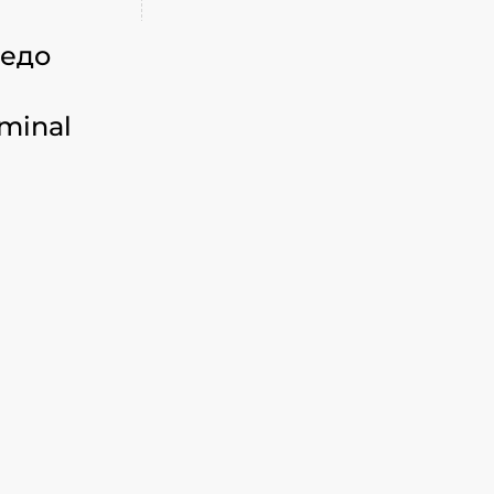
педо
minal