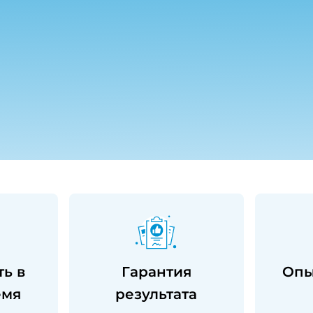
ть в
Гарантия
Опы
емя
результата