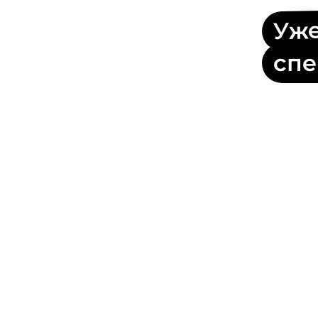
Уже
спе