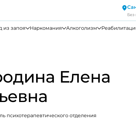
Са
Без
 из запоя
Наркомания
Алкоголизм
Реабилитаци
родина Елена
ьевна
ль психотерапевтического отделения