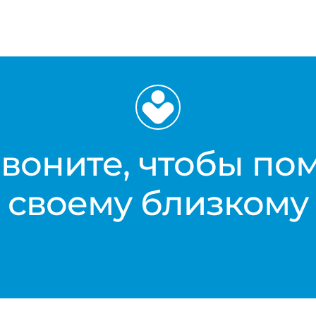
воните, чтобы по
своему близкому
+7 812 416 02 33