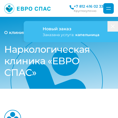
+7 812 416 02 33
Круглосуточно
Новый заказ
О клинике
Заказана услуга:
капельница
Наркологическая
клиника «ЕВРО
СПАС»