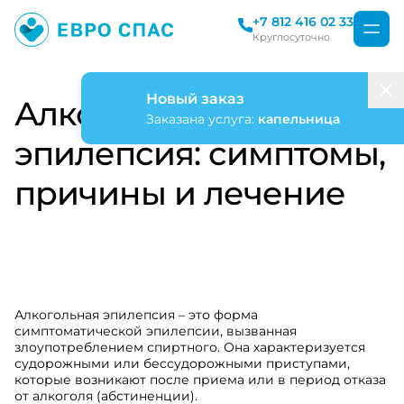
+7 812 416 02 33
Круглосуточно
Новый заказ
Алкогольная
Заказана услуга:
капельница
эпилепсия: симптомы,
причины и лечение
Алкогольная эпилепсия – это форма
симптоматической эпилепсии, вызванная
злоупотреблением спиртного. Она характеризуется
судорожными или бессудорожными приступами,
которые возникают после приема или в период отказа
от алкоголя (абстиненции).