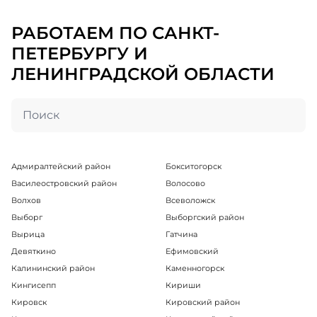
РАБОТАЕМ ПО САНКТ-
ПЕТЕРБУРГУ И
ЛЕНИНГРАДСКОЙ ОБЛАСТИ
Адмиралтейский район
Бокситогорск
Василеостровский район
Волосово
Волхов
Всеволожск
Выборг
Выборгский район
Вырица
Гатчина
Девяткино
Ефимовский
Калининский район
Каменногорск
Кингисепп
Кириши
Кировск
Кировский район