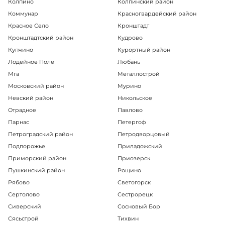
Колпино
Колпинский район
Коммунар
Красногвардейский район
Красное Село
Кронштадт
Кронштадтский район
Кудрово
Купчино
Курортный район
Лодейное Поле
Любань
Мга
Металлострой
Московский район
Мурино
Невский район
Никольское
Отрадное
Павлово
Парнас
Петергоф
Петроградский район
Петродворцовый
Подпорожье
Приладожский
Приморский район
Приозерск
Пушкинский район
Рощино
Рябово
Светогорск
Сертолово
Сестрорецк
Сиверский
Сосновый Бор
Сясьстрой
Тихвин