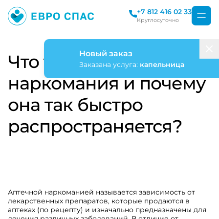
+7 812 416 02 33
Круглосуточно
Новый заказ
Что такое аптечная
Заказана услуга:
капельница
наркомания и почему
она так быстро
распространяется?
Аптечной наркоманией называется зависимость от
лекарственных препаратов, которые продаются в
аптеках (по рецепту) и изначально предназначены для
лечения различных заболеваний. В отличие от