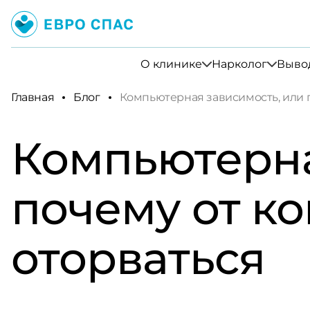
О клинике
Нарколог
Вывод
Главная
Блог
Компьютерная зависимость, или 
Компьютерна
почему от к
оторваться