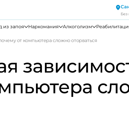
Са
Без
 из запоя
Наркомания
Алкоголизм
Реабилитаци
почему от компьютера сложно оторваться
я зависимост
омпьютера сл