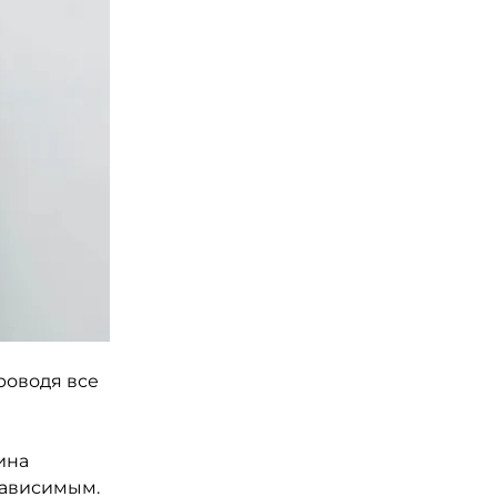
роводя все
ина
зависимым.