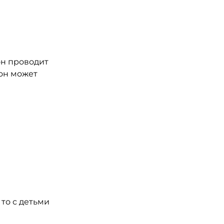
он проводит
 он может
то с детьми