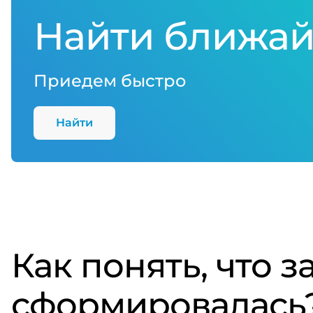
Найти ближай
Приедем быстро
Найти
Как понять, что 
сформировалась