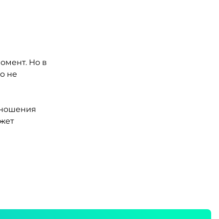
омент. Но в
о не
тношения
джет