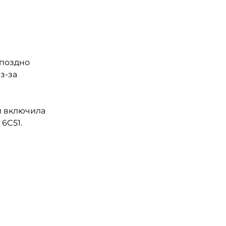
 поздно
з-за
и включила
6C51.