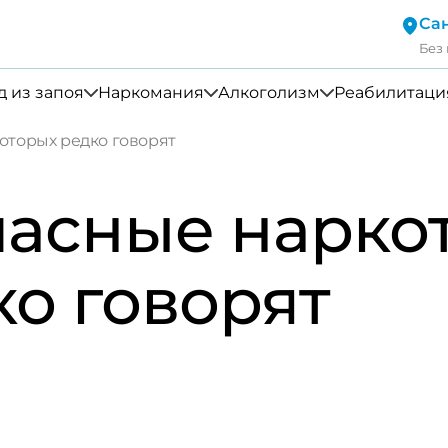
Са
Без
 из запоя
Наркомания
Алкоголизм
Реабилитаци
которых редко говорят
пасные наркот
ко говорят