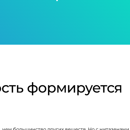
сть формируется
чем большинство других веществ. Но с нитазенами 