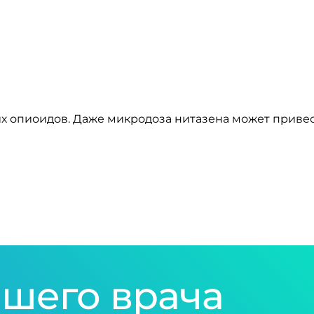
их опиоидов. Даже микродоза нитазена может привес
шего врача