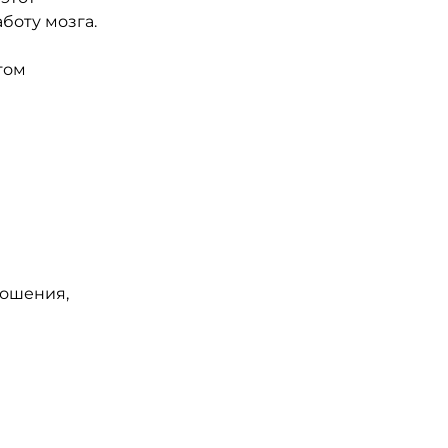
боту мозга.
том
ношения,