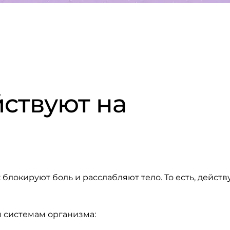
йствуют на
локируют боль и расслабляют тело. То есть, действу
 системам организма: