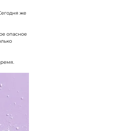
Сегодня же
мое опасное
олько
время.