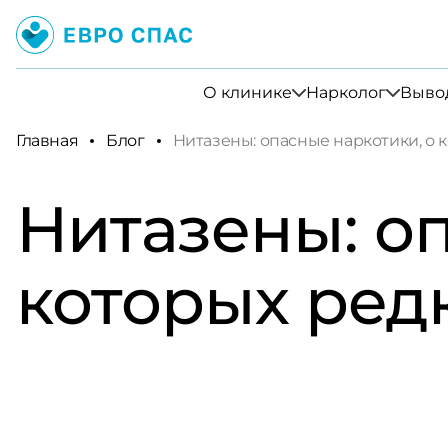
О клинике
Нарколог
Вывод
Главная
Блог
Нитазены: опасные наркотики, о 
Нитазены: о
которых ред