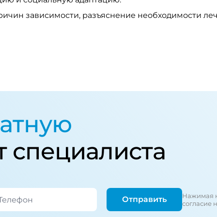
ичин зависимости, разъяснение необходимости ле
атную
т специалиста
Нажимая н
Отправить
согласие 