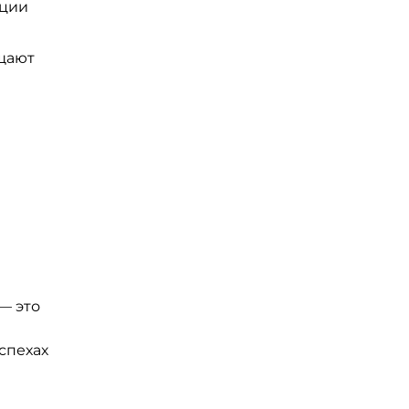
ации
ащают
— это
спехах