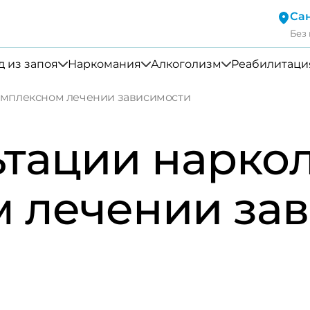
Са
Без
 из запоя
Наркомания
Алкоголизм
Реабилитаци
комплексном лечении зависимости
ьтации наркол
 лечении за