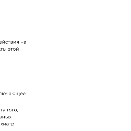
ействия на
кты этой
включающее
у того,
ивных
ихиатр