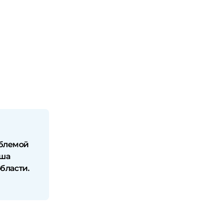
облемой
аша
бласти.