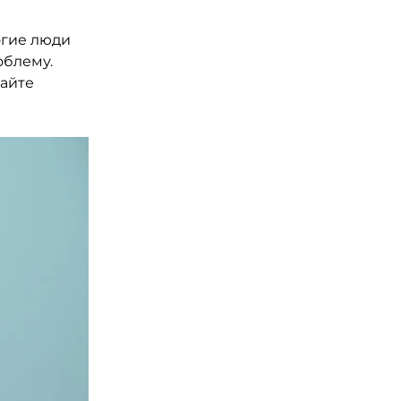
огие люди
облему.
вайте