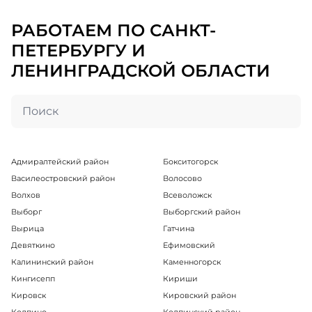
РАБОТАЕМ ПО САНКТ-
ПЕТЕРБУРГУ И
ЛЕНИНГРАДСКОЙ ОБЛАСТИ
Адмиралтейский район
Бокситогорск
Василеостровский район
Волосово
Волхов
Всеволожск
Выборг
Выборгский район
Вырица
Гатчина
Девяткино
Ефимовский
Калининский район
Каменногорск
Кингисепп
Кириши
Кировск
Кировский район
Колпино
Колпинский район