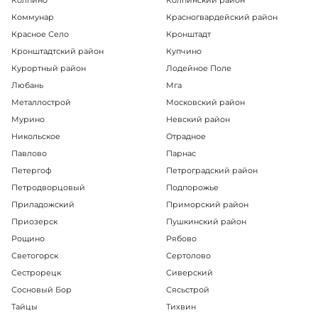
Коммунар
Красногвардейский район
Красное Село
Кронштадт
Кронштадтский район
Купчино
Курортный район
Лодейное Поле
Любань
Мга
Металлострой
Московский район
Мурино
Невский район
Никольское
Отрадное
Павлово
Парнас
Петергоф
Петроградский район
Петродворцовый
Подпорожье
Приладожский
Приморский район
Приозерск
Пушкинский район
Рощино
Рябово
Светогорск
Сертолово
Сестрорецк
Сиверский
Сосновый Бор
Сясьстрой
Тайцы
Тихвин